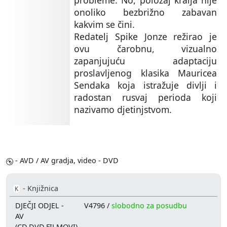
probleme. No, položaj kralja nije
onoliko bezbrižno zabavan
kakvim se čini.
Redatelj Spike Jonze režirao je
ovu čarobnu, vizualno
zapanjujuću adaptaciju
proslavljenog klasika Mauricea
Sendaka koja istražuje divlji i
radostan rusvaj perioda koji
nazivamo djetinjstvom.
- AVD / AV gradja, video - DVD
- Knjižnica
K
DJEČJI ODJEL -
V4796 /
slobodno za posudbu
AV
(CD,DVD,FILMOVI)