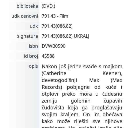
biblioteka
(DVD.)
udk osnovni
791.43 - Film
udk
791.43(086.82)
signatura
791.43(086.82) UKRALJ
isbn
DVWB0590
id broj
45588
opis
Nakon još jedne svađe s majkom
(Catherine Keener),
devetogodišnji Max (Max
Records) pobjegne od kuće i
otplovi preko mora u čudesnu
zemlju golemih čupavih
čudovišta koja ga proglašavaju
svojim kraljem. On im obećava
kako može riješiti sve njihove