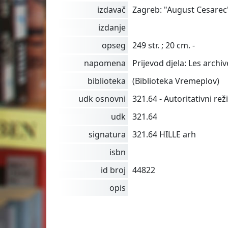
izdavač
Zagreb: "August Cesarec"
izdanje
opseg
249 str. ; 20 cm. -
napomena
Prijevod djela: Les archive
biblioteka
(Biblioteka Vremeplov)
udk osnovni
321.64 - Autoritativni rež
udk
321.64
signatura
321.64 HILLE arh
isbn
id broj
44822
opis