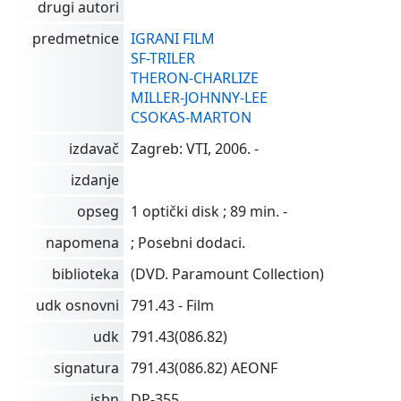
drugi autori
predmetnice
IGRANI FILM
SF-TRILER
THERON-CHARLIZE
MILLER-JOHNNY-LEE
CSOKAS-MARTON
izdavač
Zagreb: VTI, 2006. -
izdanje
opseg
1 optički disk ; 89 min. -
napomena
; Posebni dodaci.
biblioteka
(DVD. Paramount Collection)
udk osnovni
791.43 - Film
udk
791.43(086.82)
signatura
791.43(086.82) AEONF
isbn
DP-355