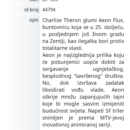
id broj
44794
opis
Charlize Theron glumi Aeon Flux,
buntovnicu koja se u 25. stoljeću,
u posljednjem još živom gradu
na Zemlji, kao ilegalka bori protiv
totalitarne vlasti.
Aeon je najizglednija prilika koju
će pobunjenici uopće dobiti za
svrgavanje ugnjetačkog,
besplodnog "savršenog" društva.
No, dok izvršava zadatak
likvidirati vođu vlade, Aeon
otkrije mrežu zapanjujućih tajni
koje bi mogle sasvim izmijeniti
budućnost svijeta. Napeti SF triler
snimljen je prema MTV-jevoj
inovativnoj animiranoj seriji.