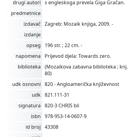
drugi autori
s engleskoga prevela Giga Gračan.
predmetnice
izdavač
Zagreb: Mozaik knjiga, 2009. -
izdanje
opseg
196 str. ; 22 cm. -
napomena
Prijevod djela: Towards zero.
biblioteka
(Mozaikova zabavna biblioteka ; knj.
80)
udk osnovni
820 - Angloamerička književnost
udk
821.111-31
signatura
820-3 CHRIS bli
isbn
978-953-14-0607-9
id broj
43308