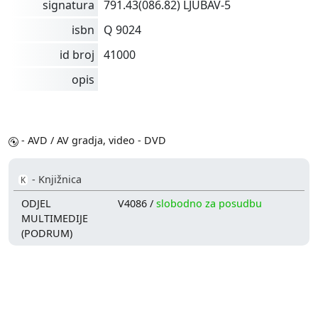
signatura
791.43(086.82) LJUBAV-5
isbn
Q 9024
id broj
41000
opis
- AVD / AV gradja, video - DVD
- Knjižnica
K
ODJEL
V4086 /
slobodno za posudbu
MULTIMEDIJE
(PODRUM)