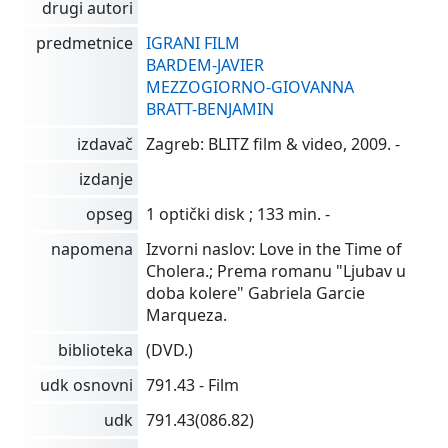
drugi autori
predmetnice
IGRANI FILM
BARDEM-JAVIER
MEZZOGIORNO-GIOVANNA
BRATT-BENJAMIN
izdavač
Zagreb: BLITZ film & video, 2009. -
izdanje
opseg
1 optički disk ; 133 min. -
napomena
Izvorni naslov: Love in the Time of
Cholera.; Prema romanu "Ljubav u
doba kolere" Gabriela Garcie
Marqueza.
biblioteka
(DVD.)
udk osnovni
791.43 - Film
udk
791.43(086.82)