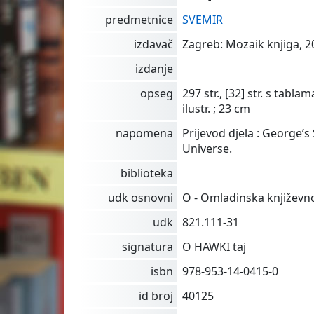
predmetnice
SVEMIR
izdavač
Zagreb: Mozaik knjiga, 20
izdanje
opseg
297 str., [32] str. s tabla
ilustr. ; 23 cm
napomena
Prijevod djela : George’s
Universe.
biblioteka
udk osnovni
O - Omladinska književn
udk
821.111-31
signatura
O HAWKI taj
isbn
978-953-14-0415-0
id broj
40125