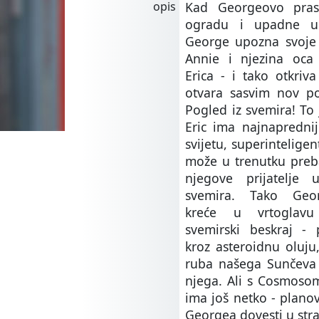
opis
Kad Georgeovo pras
ogradu i upadne u 
George upozna svoje 
Annie i njezina oca 
Erica - i tako otkriva 
otvara sasvim nov po
Pogled iz svemira! To 
Eric ima najnapredni
svijetu, superinteligen
može u trenutku preba
njegove prijatelje
svemira. Tako Geo
kreće u vrtoglavu
svemirski beskraj - 
kroz asteroidnu oluj
ruba našega Sunčeva 
njega. Ali s Cosmoso
ima još netko - planove
Georgea dovesti u stra