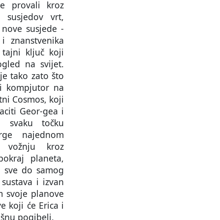
e provali kroz
susjedov vrt,
nove susjede -
i znanstvenika
tajni ključ koji
gled na svijet.
je tako zato što
ji kompjutor na
tni Cosmos, koji
citi Geor-gea i
 u svaku točku
rge najednom
 vožnju kroz
pokraj planeta,
u, sve do samog
sustava i izvan
m svoje planove
 koji će Erica i
šnu pogibelj.