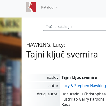
Katalog
HAWKING, Lucy:
Tajni ključ svemira
naslov
Tajni ključ svemira
autor
Lucy & Stephen Hawkin
drugi autori
uz suradnju Christophea 
ilustrirao Garry Parsons
Raos].