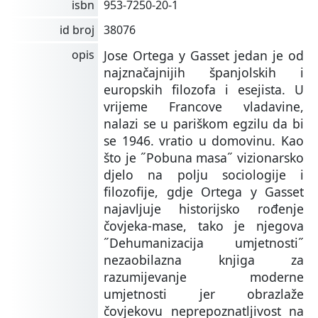
isbn
953-7250-20-1
id broj
38076
opis
Jose Ortega y Gasset jedan je od
najznačajnijih španjolskih i
europskih filozofa i esejista. U
vrijeme Francove vladavine,
nalazi se u pariškom egzilu da bi
se 1946. vratio u domovinu. Kao
što je ˝Pobuna masa˝ vizionarsko
djelo na polju sociologije i
filozofije, gdje Ortega y Gasset
najavljuje historijsko rođenje
čovjeka-mase, tako je njegova
˝Dehumanizacija umjetnosti˝
nezaobilazna knjiga za
razumijevanje moderne
umjetnosti jer obrazlaže
čovjekovu neprepoznatljivost na