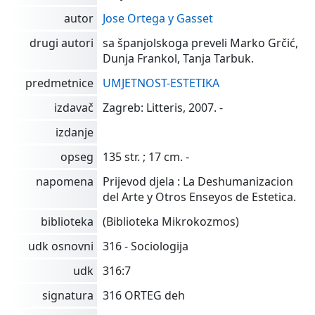
autor
Jose Ortega y Gasset
drugi autori
sa španjolskoga preveli Marko Grčić,
Dunja Frankol, Tanja Tarbuk.
predmetnice
UMJETNOST-ESTETIKA
izdavač
Zagreb: Litteris, 2007. -
izdanje
opseg
135 str. ; 17 cm. -
napomena
Prijevod djela : La Deshumanizacion
del Arte y Otros Enseyos de Estetica.
biblioteka
(Biblioteka Mikrokozmos)
udk osnovni
316 - Sociologija
udk
316:7
signatura
316 ORTEG deh