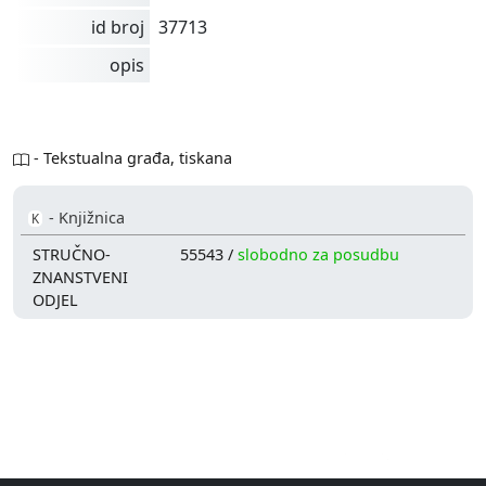
id broj
37713
opis
- Tekstualna građa, tiskana
- Knjižnica
K
STRUČNO-
55543 /
slobodno za posudbu
ZNANSTVENI
ODJEL