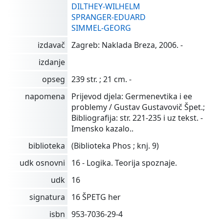
DILTHEY-WILHELM
SPRANGER-EDUARD
SIMMEL-GEORG
izdavač
Zagreb: Naklada Breza, 2006. -
izdanje
opseg
239 str. ; 21 cm. -
napomena
Prijevod djela: Germenevtika i ee
problemy / Gustav Gustavovič Špet.;
Bibliografija: str. 221-235 i uz tekst. -
Imensko kazalo..
biblioteka
(Biblioteka Phos ; knj. 9)
udk osnovni
16 - Logika. Teorija spoznaje.
udk
16
signatura
16 ŠPETG her
isbn
953-7036-29-4