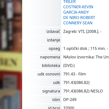
TRILER
COSTNER-KEVIN
GARCIA-ANDY
DE NIRO-ROBERT
CONNERY-SEAN
izdavač
Zagreb: VTI, [2008.]. -
izdanje
opseg
1 optički disk ; 115 min. -
napomena
NAslov izvornika: The U
biblioteka
(DVD.)
udk osnovni
791.43 - Film
udk
791.43(086.82)
signatura
791.43(086.82) NESLO
isbn
DP-249
id broj
37000