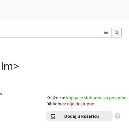
film>
m>
Knjižnica:
knjiga je slobodna za posudbu
Bibliobus:
nije dostupno
Dodaj u košaricu