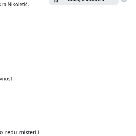
ra Nikoletić.
-
evnost
o redu misteriji