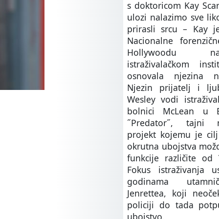
s doktoricom Kay Scar
ulozi nalazimo sve li
prirasli srcu – Kay 
Nacionalne forenzič
Hollywoodu n
istraživalačkom inst
osnovala njezina n
Njezin prijatelj i lj
Wesley vodi istraživa
bolnici McLean u 
˝Predator˝, tajni n
projekt kojemu je cilj 
okrutna ubojstva možd
funkcije različite od 
Fokus istraživanja 
godinama utamni
Jenrettea, koji neoče
policiji do tada pot
ubojstvo.