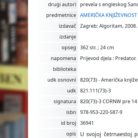
drugi autori
prevela s engleskog Sand
predmetnice
AMERIČKA KNJIŽEVNOST
izdavač
Zagreb: Algoritam, 2008. 
izdanje
opseg
362 str. ; 24 cm
napomena
Prijevod djela : Predator.
biblioteka
udk osnovni
820(73) - Američka knjiž
udk
821.111(73)-3
signatura
820(73)-3 CORNW pre 14
isbn
978-953-220-587-9
id broj
36941
opis
U svojoj četrnaestoj p