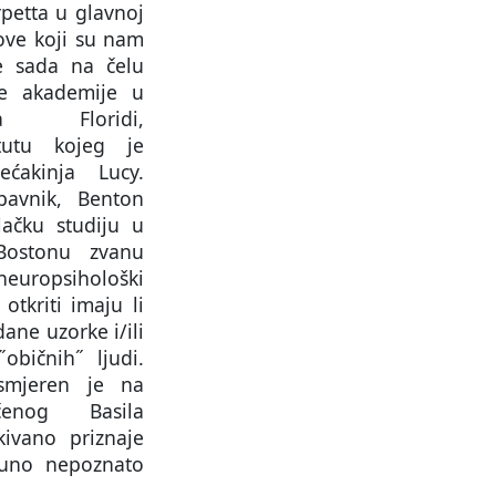
petta u glavnoj
kove koji su nam
je sada na čelu
ne akademije u
a Floridi,
itutu kojeg je
ećakinja Lucy.
ubavnik, Benton
lačku studiju u
Bostonu zvanu
europsihološki
otkriti imaju li
ane uzorke i/ili
˝običnih˝ ljudi.
usmjeren je na
čenog Basila
kivano priznaje
puno nepoznato