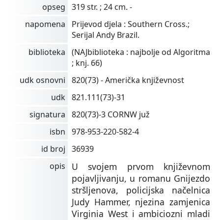
opseg
319 str. ; 24 cm. -
napomena
Prijevod djela : Southern Cross.;
Serijal Andy Brazil.
biblioteka
(NAJbiblioteka : najbolje od Algoritma
; knj. 66)
udk osnovni
820(73) - Američka književnost
udk
821.111(73)-31
signatura
820(73)-3 CORNW juž
isbn
978-953-220-582-4
id broj
36939
opis
U svojem prvom književnom
pojavljivanju, u romanu Gnijezdo
stršljenova, policijska načelnica
Judy Hammer, njezina zamjenica
Virginia West i ambiciozni mladi