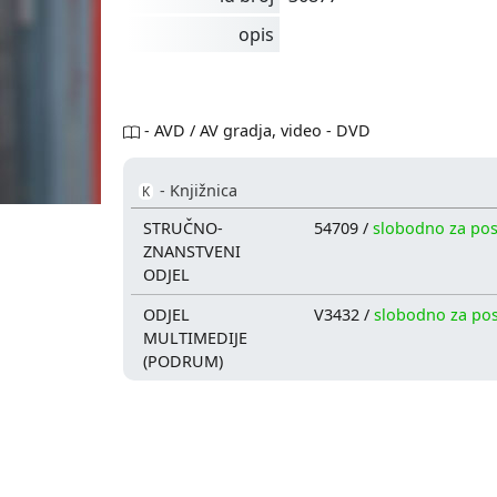
opis
- AVD / AV gradja, video - DVD
- Knjižnica
K
STRUČNO-
54709 /
slobodno za po
ZNANSTVENI
ODJEL
ODJEL
V3432 /
slobodno za po
MULTIMEDIJE
(PODRUM)