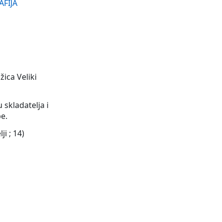
FIJA
žica Veliki
u skladatelja i
e.
ji ; 14)