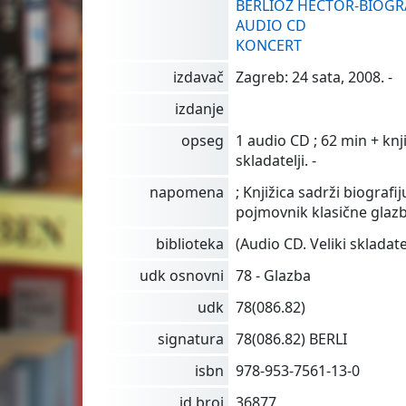
BERLIOZ HECTOR-BIOGRA
AUDIO CD
KONCERT
izdavač
Zagreb: 24 sata, 2008. -
izdanje
opseg
1 audio CD ; 62 min + knji
skladatelji. -
napomena
; Knjižica sadrži biografij
pojmovnik klasične glazb
biblioteka
(Audio CD. Veliki skladatel
udk osnovni
78 - Glazba
udk
78(086.82)
signatura
78(086.82) BERLI
isbn
978-953-7561-13-0
id broj
36877