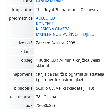
autor
Gustav Mahler
drugi autori
The Royal Philharmonic Orchestra.
predmetnice
AUDIO CD
KONCERT
KLASIČNA GLAZBA
MAHLER-GUSTAV-ŽIVOT I DJELO
izdavač
Zagreb: 24 sata, 2008. -
izdanje
opseg
1 audio CD ; 74 min + knjižica Veliki
skladatelji. -
napomena
; Knjižica sadrži biografiju skladatelja
i pojmovnik klasične glazbe.
biblioteka
(Audio CD. Veliki skladatelji ; 13)
udk osnovni
78 - Glazba
udk
78(086.82)