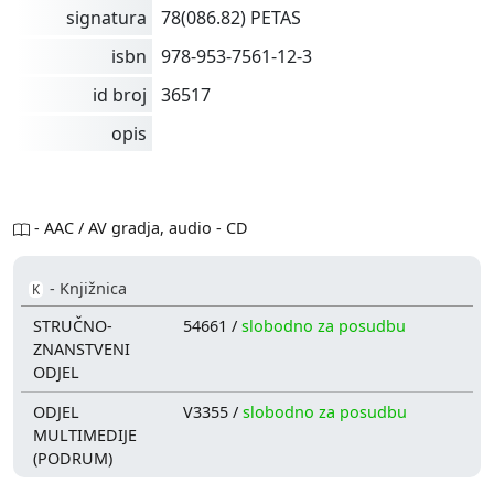
signatura
78(086.82) PETAS
isbn
978-953-7561-12-3
id broj
36517
opis
- AAC / AV gradja, audio - CD
- Knjižnica
K
STRUČNO-
54661 /
slobodno za posudbu
ZNANSTVENI
ODJEL
ODJEL
V3355 /
slobodno za posudbu
MULTIMEDIJE
(PODRUM)