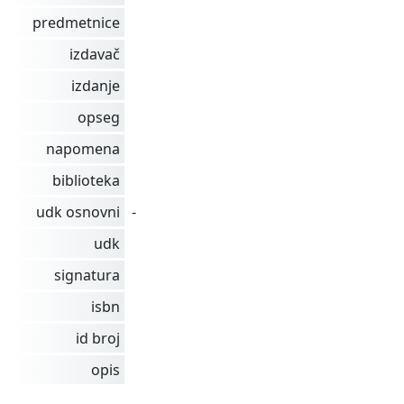
predmetnice
izdavač
izdanje
opseg
napomena
biblioteka
udk osnovni
-
udk
signatura
isbn
id broj
opis