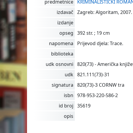
predmetnice
KRIMINALISTIČKI ROMA
izdavač
Zagreb: Algoritam, 2007. 
izdanje
opseg
392 str. ; 19 cm
napomena
Prijevod djela: Trace.
biblioteka
udk osnovni
820(73) - Američka knjiž
udk
821.111(73)-31
signatura
820(73)-3 CORNW tra
isbn
978-953-220-586-2
id broj
35619
opis