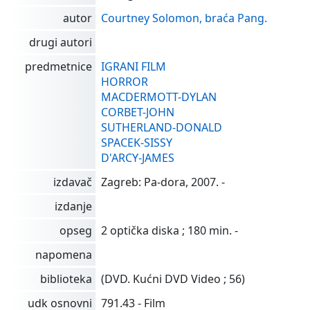
autor
Courtney Solomon, braća Pang.
drugi autori
predmetnice
IGRANI FILM
HORROR
MACDERMOTT-DYLAN
CORBET-JOHN
SUTHERLAND-DONALD
SPACEK-SISSY
D'ARCY-JAMES
izdavač
Zagreb: Pa-dora, 2007. -
izdanje
opseg
2 optička diska ; 180 min. -
napomena
biblioteka
(DVD. Kućni DVD Video ; 56)
udk osnovni
791.43 - Film