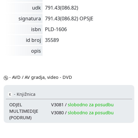
udk
791.43(086.82)
signatura
791.43(086.82) OPSJE
isbn
PLD-1606
id broj
35589
opis
- AVD / AV gradja, video - DVD
- Knjižnica
K
ODJEL
V3081 /
slobodno za posudbu
MULTIMEDIJE
V3080 /
slobodno za posudbu
(PODRUM)