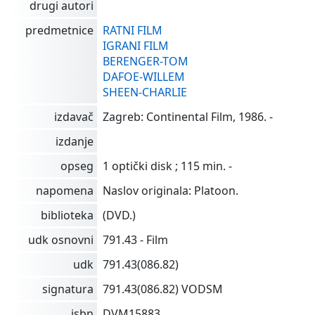
drugi autori
predmetnice
RATNI FILM
IGRANI FILM
BERENGER-TOM
DAFOE-WILLEM
SHEEN-CHARLIE
izdavač
Zagreb: Continental Film, 1986. -
izdanje
opseg
1 optički disk ; 115 min. -
napomena
Naslov originala: Platoon.
biblioteka
(DVD.)
udk osnovni
791.43 - Film
udk
791.43(086.82)
signatura
791.43(086.82) VODSM
isbn
DVM15883