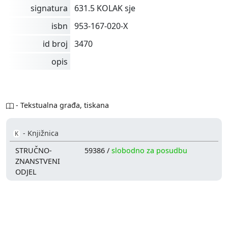
signatura
631.5 KOLAK sje
isbn
953-167-020-X
id broj
3470
opis
- Tekstualna građa, tiskana
- Knjižnica
K
STRUČNO-
59386 /
slobodno za posudbu
ZNANSTVENI
ODJEL