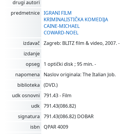
drugi autori
predmetnice
IGRANI FILM
KRIMINALISTIČKA KOMEDIJA
CAINE-MICHAEL
COWARD-NOEL
izdavač
Zagreb: BLITZ film & video, 2007. -
izdanje
opseg
1 optički disk ; 95 min. -
napomena
Naslov originala: The Italian Job.
biblioteka
(DVD.)
udk osnovni
791.43 - Film
udk
791.43(086.82)
signatura
791.43(086.82) DOBAR
isbn
QPAR 4009