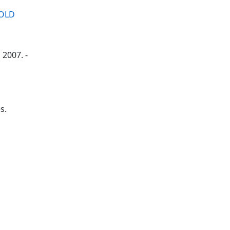
OLD
 2007. -
s.