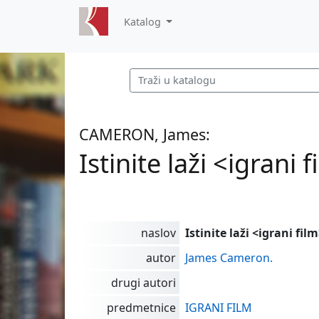
Katalog
CAMERON, James:
Istinite laži <igrani 
naslov
Istinite laži <igrani fil
autor
James Cameron.
drugi autori
predmetnice
IGRANI FILM