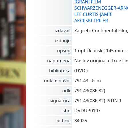
IGRANI FILM
SCHWARZENEGGER-ARN
LEE CURTIS-JAMIE
AKCIJSKI TRILER
izdavač
Zagreb: Continental Film,
izdanje
opseg
1 optički disk ; 145 min. -
napomena
Naslov originala: True Lie
biblioteka
(DVD.)
udk osnovni
791.43 - Film
udk
791.43(086.82)
signatura
791.43(086.82) ISTIN-1
isbn
DVDUP0107
id broj
34025