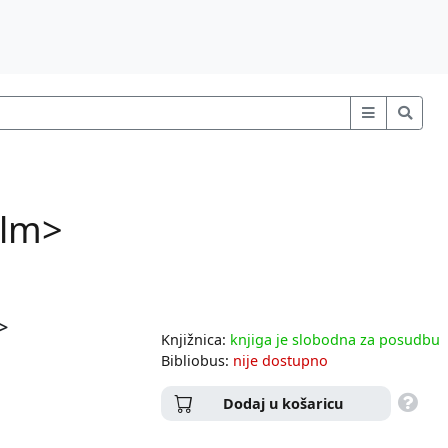
film>
m>
Knjižnica:
knjiga je slobodna za posudbu
Bibliobus:
nije dostupno
Dodaj u košaricu