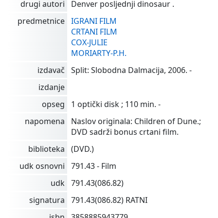
drugi autori
Denver posljednji dinosaur
.
predmetnice
IGRANI FILM
CRTANI FILM
COX-JULIE
MORIARTY-P.H.
izdavač
Split: Slobodna Dalmacija, 2006. -
izdanje
opseg
1 optički disk ; 110 min. -
napomena
Naslov originala: Children of Dune.;
DVD sadrži bonus crtani film.
biblioteka
(DVD.)
udk osnovni
791.43 - Film
udk
791.43(086.82)
signatura
791.43(086.82) RATNI
isbn
3858885943779