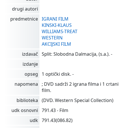
drugi autori
predmetnice
IGRANI FILM
KINSKI-KLAUS
WILLIAMS-TREAT
WESTERN
AKCIJSKI FILM
izdavač
Split: Slobodna Dalmacija, (s.a.). -
izdanje
opseg
1 optički disk. -
napomena
; DVD sadrži 2 igrana filma i 1 crtani
film.
biblioteka
(DVD. Western Special Collection)
udk osnovni
791.43 - Film
udk
791.43(086.82)