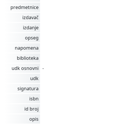
predmetnice
izdavač
izdanje
opseg
napomena
biblioteka
udk osnovni
-
udk
signatura
isbn
id broj
opis