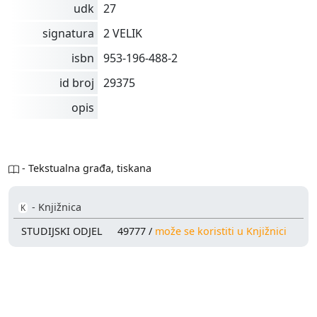
udk
27
signatura
2 VELIK
isbn
953-196-488-2
id broj
29375
opis
- Tekstualna građa, tiskana
- Knjižnica
K
STUDIJSKI ODJEL
49777 /
može se koristiti u Knjižnici