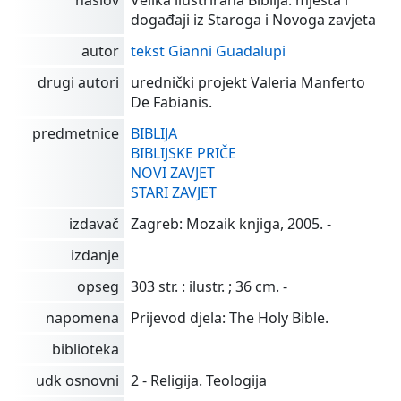
naslov
Velika ilustrirana Biblija: mjesta i
događaji iz Staroga i Novoga zavjeta
autor
tekst Gianni Guadalupi
drugi autori
urednički projekt Valeria Manferto
De Fabianis.
predmetnice
BIBLIJA
BIBLIJSKE PRIČE
NOVI ZAVJET
STARI ZAVJET
izdavač
Zagreb: Mozaik knjiga, 2005. -
izdanje
opseg
303 str. : ilustr. ; 36 cm. -
napomena
Prijevod djela: The Holy Bible.
biblioteka
udk osnovni
2 - Religija. Teologija