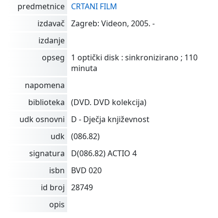
predmetnice
CRTANI FILM
izdavač
Zagreb: Videon, 2005. -
izdanje
opseg
1 optički disk : sinkronizirano ; 110
minuta
napomena
biblioteka
(DVD. DVD kolekcija)
udk osnovni
D - Dječja književnost
udk
(086.82)
signatura
D(086.82) ACTIO 4
isbn
BVD 020
id broj
28749
opis