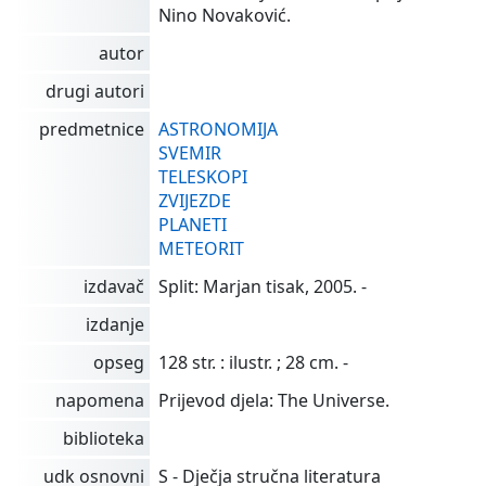
Nino Novaković.
autor
drugi autori
predmetnice
ASTRONOMIJA
SVEMIR
TELESKOPI
ZVIJEZDE
PLANETI
METEORIT
izdavač
Split: Marjan tisak, 2005. -
izdanje
opseg
128 str. : ilustr. ; 28 cm. -
napomena
Prijevod djela: The Universe.
biblioteka
udk osnovni
S - Dječja stručna literatura