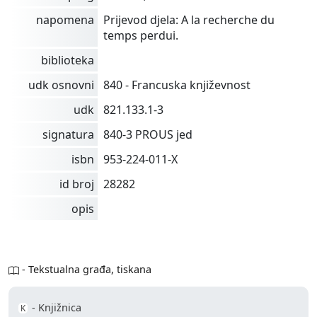
napomena
Prijevod djela: A la recherche du
temps perdui.
biblioteka
udk osnovni
840 - Francuska književnost
udk
821.133.1-3
signatura
840-3 PROUS jed
isbn
953-224-011-X
id broj
28282
opis
- Tekstualna građa, tiskana
- Knjižnica
K