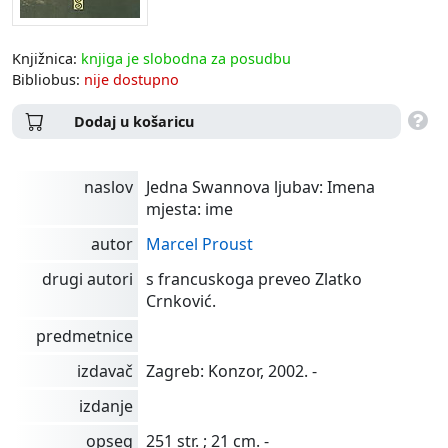
Knjižnica:
knjiga je slobodna za posudbu
Bibliobus:
nije dostupno
Dodaj u košaricu
naslov
Jedna Swannova ljubav: Imena
mjesta: ime
autor
Marcel Proust
drugi autori
s francuskoga preveo Zlatko
Crnković.
predmetnice
izdavač
Zagreb: Konzor, 2002. -
izdanje
opseg
251 str. ; 21 cm. -