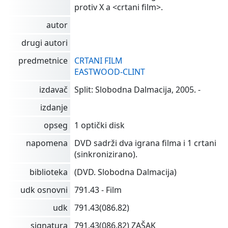
protiv X a <crtani film>.
autor
drugi autori
predmetnice
CRTANI FILM
EASTWOOD-CLINT
izdavač
Split: Slobodna Dalmacija, 2005. -
izdanje
opseg
1 optički disk
napomena
DVD sadrži dva igrana filma i 1 crtani
(sinkronizirano).
biblioteka
(DVD. Slobodna Dalmacija)
udk osnovni
791.43 - Film
udk
791.43(086.82)
signatura
791.43(086.82) ZAŠAK