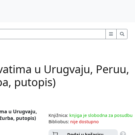
rvatima u Urugvaju, Peruu,
ba, putopis)
tima u Urugvaju,
Knjižnica:
knjiga je slobodna za posudbu
 žurba, putopis)
Bibliobus:
nije dostupno
Dodaj u košaricu