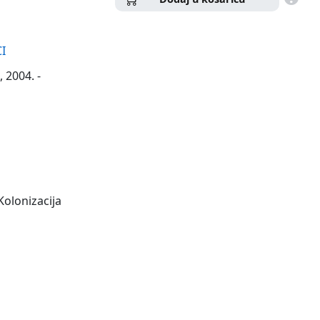
I
 2004. -
 Kolonizacija