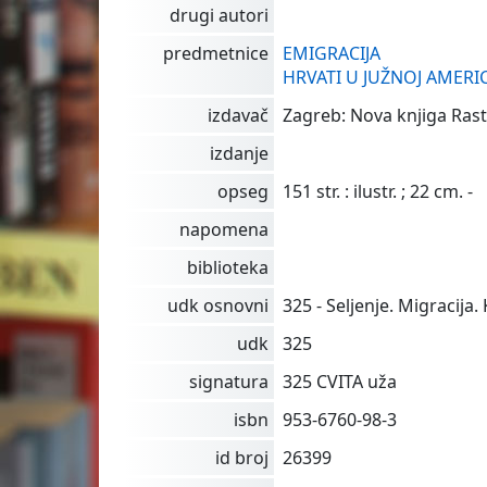
drugi autori
predmetnice
EMIGRACIJA
HRVATI U JUŽNOJ AMERIC
izdavač
Zagreb: Nova knjiga Rast,
izdanje
opseg
151 str. : ilustr. ; 22 cm. -
napomena
biblioteka
udk osnovni
325 - Seljenje. Migracija.
udk
325
signatura
325 CVITA uža
isbn
953-6760-98-3
id broj
26399