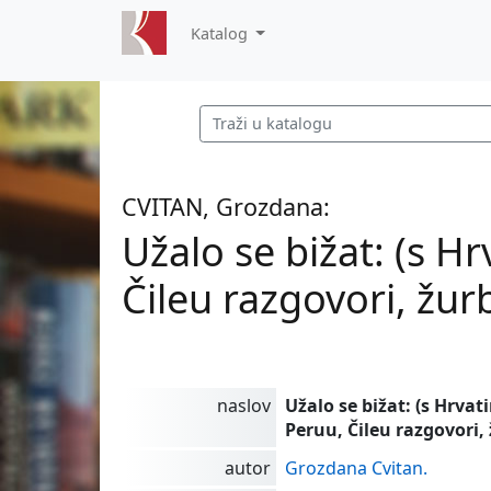
Katalog
CVITAN, Grozdana:
Užalo se bižat: (s H
Čileu razgovori, žur
naslov
Užalo se bižat: (s Hrva
Peruu, Čileu razgovori,
autor
Grozdana Cvitan.