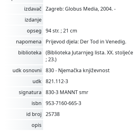
izdavač
Zagreb: Globus Media, 2004. -
izdanje
opseg
94 str. ; 21 cm
napomena
Prijevod djela: Der Tod in Venedig.
biblioteka
(Biblioteka Jutarnjeg lista. XX. stoljeće
; 23.)
udk osnovni
830 - Njemačka književnost
udk
821.112-3
signatura
830-3 MANNT smr
isbn
953-7160-665-3
id broj
25738
opis