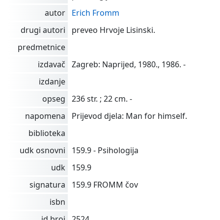
autor
Erich Fromm
drugi autori
preveo Hrvoje Lisinski.
predmetnice
izdavač
Zagreb: Naprijed, 1980., 1986. -
izdanje
opseg
236 str. ; 22 cm. -
napomena
Prijevod djela: Man for himself.
biblioteka
udk osnovni
159.9 - Psihologija
udk
159.9
signatura
159.9 FROMM čov
isbn
id broj
2524