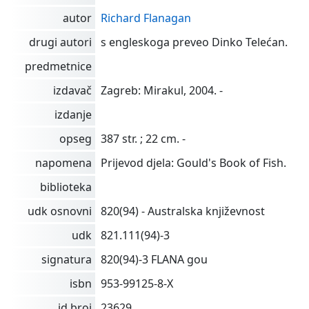
autor
Richard Flanagan
drugi autori
s engleskoga preveo Dinko Telećan.
predmetnice
izdavač
Zagreb: Mirakul, 2004. -
izdanje
opseg
387 str. ; 22 cm. -
napomena
Prijevod djela: Gould's Book of Fish.
biblioteka
udk osnovni
820(94) - Australska književnost
udk
821.111(94)-3
signatura
820(94)-3 FLANA gou
isbn
953-99125-8-X
id broj
23629