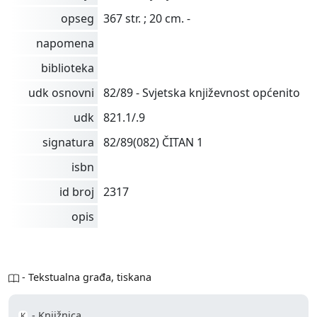
opseg
367 str. ; 20 cm. -
napomena
biblioteka
udk osnovni
82/89 - Svjetska književnost općenito
udk
821.1/.9
signatura
82/89(082) ČITAN 1
isbn
id broj
2317
opis
- Tekstualna građa, tiskana
- Knjižnica
K