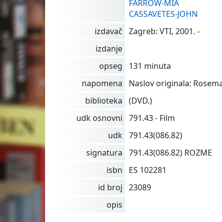
FARROW-MIA
CASSAVETES-JOHN
izdavač
Zagreb: VTI, 2001. -
izdanje
opseg
131 minuta
napomena
Naslov originala: Rosema
biblioteka
(DVD.)
udk osnovni
791.43 - Film
udk
791.43(086.82)
signatura
791.43(086.82) ROZME
isbn
ES 102281
id broj
23089
opis