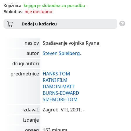
Knjižnica:
knjiga je slobodna za posudbu
Bibliobus:
nije dostupno
Dodaj u košaricu
naslov
Spašavanje vojnika Ryana
autor
Steven Spielberg.
drugi autori
predmetnice
HANKS-TOM
RATNI FILM
DAMON-MATT
BURNS-EDWARD
SIZEMORE-TOM
izdavač
Zagreb: VTI, 2001. -
izdanje
opseg
163 minuta