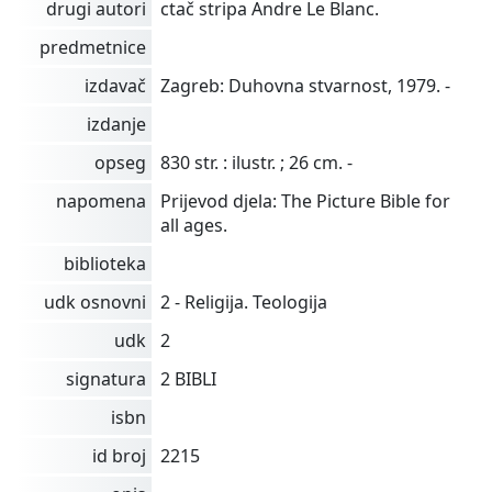
drugi autori
ctač stripa Andre Le Blanc.
predmetnice
izdavač
Zagreb: Duhovna stvarnost, 1979. -
izdanje
opseg
830 str. : ilustr. ; 26 cm. -
napomena
Prijevod djela: The Picture Bible for
all ages.
biblioteka
udk osnovni
2 - Religija. Teologija
udk
2
signatura
2 BIBLI
isbn
id broj
2215