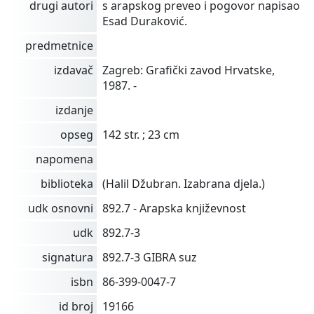
drugi autori
s arapskog preveo i pogovor napisao
Esad Duraković.
predmetnice
izdavač
Zagreb: Grafički zavod Hrvatske,
1987. -
izdanje
opseg
142 str. ; 23 cm
napomena
biblioteka
(Halil Džubran. Izabrana djela.)
udk osnovni
892.7 - Arapska književnost
udk
892.7-3
signatura
892.7-3 GIBRA suz
isbn
86-399-0047-7
id broj
19166