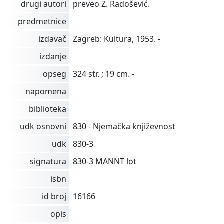
drugi autori
preveo Ž. Radošević.
predmetnice
izdavač
Zagreb: Kultura, 1953. -
izdanje
opseg
324 str. ; 19 cm. -
napomena
biblioteka
udk osnovni
830 - Njemačka književnost
udk
830-3
signatura
830-3 MANNT lot
isbn
id broj
16166
opis