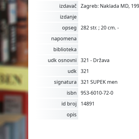
izdavač
Zagreb: Naklada MD, 1999
izdanje
opseg
282 str. ; 20 cm. -
napomena
biblioteka
udk osnovni
321 - Država
udk
321
signatura
321 SUPEK men
isbn
953-6010-72-0
id broj
14891
opis