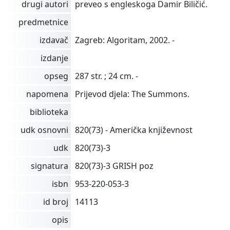
drugi autori
preveo s engleskoga Damir Biličić.
predmetnice
izdavač
Zagreb: Algoritam, 2002. -
izdanje
opseg
287 str. ; 24 cm. -
napomena
Prijevod djela: The Summons.
biblioteka
udk osnovni
820(73) - Američka književnost
udk
820(73)-3
signatura
820(73)-3 GRISH poz
isbn
953-220-053-3
id broj
14113
opis