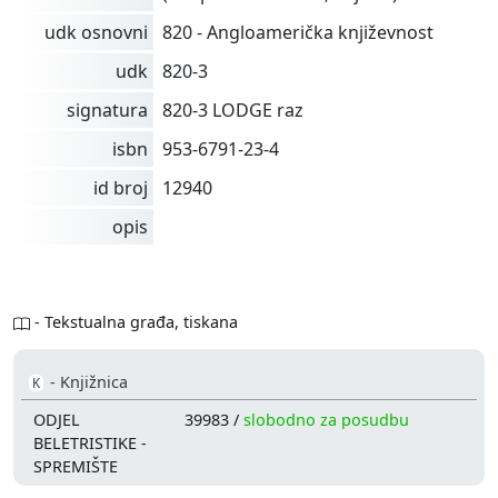
udk osnovni
820 - Angloamerička književnost
udk
820-3
signatura
820-3 LODGE raz
isbn
953-6791-23-4
id broj
12940
opis
- Tekstualna građa, tiskana
- Knjižnica
K
ODJEL
39983 /
slobodno za posudbu
BELETRISTIKE -
SPREMIŠTE