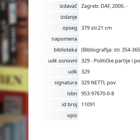
izdavač
Zagreb: DAF, 2000. -
izdanje
opseg
379 str.21 cm
napomena
biblioteka
(Bibliografija: str. 354-365
udk osnovni
329 - Političke partije i p
udk
329
signatura
329 NETTL pov
isbn
953-97670-0-8
id broj
11091
opis