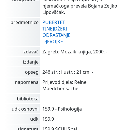
njemačkoga prevela Bojana Zeljko
Lipovščak.
predmetnice
PUBERTET
TINEJDŽERI
ODRASTANJE
DJEVOJKE
izdavač
Zagreb: Mozaik knjiga, 2000. -
izdanje
opseg
246 str. : ilustr. ; 21 cm. -
napomena
Prijevod djela: Reine
Maedchensache.
biblioteka
udk osnovni
159.9 - Psihologija
udk
159.9
signatura
159.9 SCHUS taj