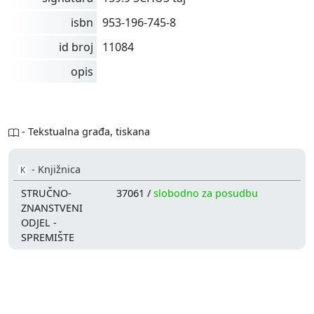
isbn
953-196-745-8
id broj
11084
opis
- Tekstualna građa, tiskana
- Knjižnica
K
STRUČNO-
37061 /
slobodno za posudbu
ZNANSTVENI
ODJEL -
SPREMIŠTE