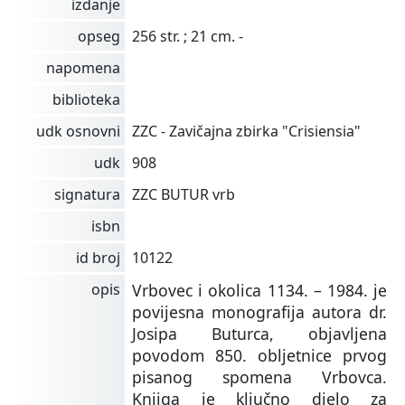
izdanje
opseg
256 str. ; 21 cm. -
napomena
biblioteka
udk osnovni
ZZC - Zavičajna zbirka "Crisiensia"
udk
908
signatura
ZZC BUTUR vrb
isbn
id broj
10122
opis
Vrbovec i okolica 1134. – 1984. je
povijesna monografija autora dr.
Josipa Buturca, objavljena
povodom 850. obljetnice prvog
pisanog spomena Vrbovca.
Knjiga je ključno djelo za