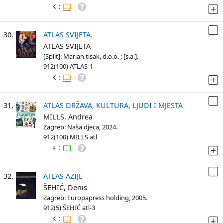
:
K
30.
ATLAS SVIJETA.
ATLAS SVIJETA
[Split]: Marjan tisak, d.o.o. ; [s.a.].
912(100) ATLAS-1
:
K
31.
ATLAS DRŽAVA, KULTURA, LJUDI I MJESTA
MILLS, Andrea
Zagreb: Naša djeca, 2024.
912(100) MILLS atl
:
K
32.
ATLAS AZIJE
ŠEHIĆ, Denis
Zagreb: Europapress holding, 2005.
912(5) ŠEHIĆ atl-3
:
K