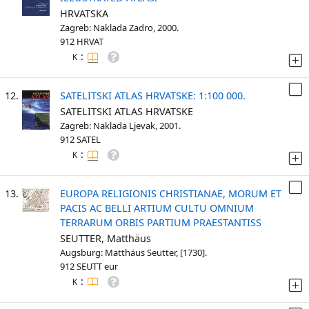
HRVATSKA
Zagreb: Naklada Zadro, 2000.
912 HRVAT
:
K
12.
SATELITSKI ATLAS HRVATSKE: 1:100 000.
SATELITSKI ATLAS HRVATSKE
Zagreb: Naklada Ljevak, 2001.
912 SATEL
:
K
13.
EUROPA RELIGIONIS CHRISTIANAE, MORUM ET
PACIS AC BELLI ARTIUM CULTU OMNIUM
TERRARUM ORBIS PARTIUM PRAESTANTISS
SEUTTER, Matthäus
Augsburg: Matthäus Seutter, [1730].
912 SEUTT eur
:
K