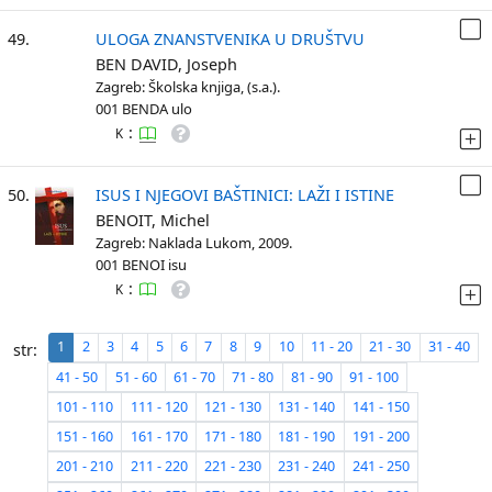
49.
ULOGA ZNANSTVENIKA U DRUŠTVU
BEN DAVID, Joseph
Zagreb: Školska knjiga, (s.a.).
001 BENDA ulo
:
K
50.
ISUS I NJEGOVI BAŠTINICI: LAŽI I ISTINE
BENOIT, Michel
Zagreb: Naklada Lukom, 2009.
001 BENOI isu
:
K
1
2
3
4
5
6
7
8
9
10
11 - 20
21 - 30
31 - 40
str:
41 - 50
51 - 60
61 - 70
71 - 80
81 - 90
91 - 100
101 - 110
111 - 120
121 - 130
131 - 140
141 - 150
151 - 160
161 - 170
171 - 180
181 - 190
191 - 200
201 - 210
211 - 220
221 - 230
231 - 240
241 - 250