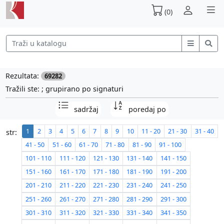
(0)
Rezultata:
69282
Tražili ste: ; grupirano po signaturi
sadržaj
poredaj po
1
2
3
4
5
6
7
8
9
10
11 - 20
21 - 30
31 - 40
str:
41 - 50
51 - 60
61 - 70
71 - 80
81 - 90
91 - 100
101 - 110
111 - 120
121 - 130
131 - 140
141 - 150
151 - 160
161 - 170
171 - 180
181 - 190
191 - 200
201 - 210
211 - 220
221 - 230
231 - 240
241 - 250
251 - 260
261 - 270
271 - 280
281 - 290
291 - 300
301 - 310
311 - 320
321 - 330
331 - 340
341 - 350