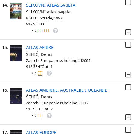
14.
SLIKOVNI ATLAS SVIJETA
SLIKOVNI atlas svijeta
Rijeka: Extrade, 1997.
912 SLIKO
:
K
15.
ATLAS AFRIKE
ŠEHIĆ, Denis
Zagreb: Europapress holding4d2005.
912 ŠEHIĆ atl-1
:
K
16.
ATLAS AMERIKE, AUSTRALIJE I OCEANIJE
ŠEHIĆ, Denis
Zagreb: Europapress holding, 2005.
912 ŠEHIĆ atl-2
:
K
17.
ATLAS EUROPE