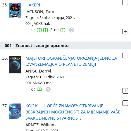
35.
HAKERI
JACKSON, Tom
Zagreb: Školska knjiga, 2021.
004 JACKS hak
:
/
:
K
B
001 - Znanost i znanje općenito
36.
MAJSTORI OGRANIČENJA: OPAŽANJA JEDNOGA
IZVANZEMALJCA O PLANETU ZEMLJI
ANKA, Darryl
Zagreb: TELEdisk, 2021.
001 ANKAD maj
:
K
37.
KOJI K.... UOPĆE ZNAMO!?: OTKRIVANJE
BESKRAJNIH MOGUĆNOSTI ZA MIJENJANJE VAŠE
SVAKODNEVNE STVARNOSTI
ARNTZ, William
Zagreb: V.B.Z., 2006.