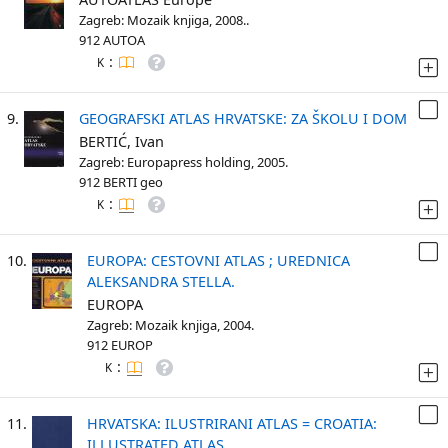
Zagreb: Mozaik knjiga, 2008..
912 AUTOA
:
K
9.
GEOGRAFSKI ATLAS HRVATSKE: ZA ŠKOLU I DOM
BERTIĆ, Ivan
Zagreb: Europapress holding, 2005.
912 BERTI geo
:
K
10.
EUROPA: CESTOVNI ATLAS ; UREDNICA
ALEKSANDRA STELLA.
EUROPA
Zagreb: Mozaik knjiga, 2004.
912 EUROP
:
K
11.
HRVATSKA: ILUSTRIRANI ATLAS = CROATIA:
ILLUSTRATED ATLAS.