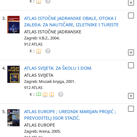
:
K
3.
ATLAS ISTOČNE JADRANSKE OBALE, OTOKA I
ZALEĐA: ZA NAUTIČARE, IZLETNIKE I TURISTE
ATLAS ISTOČNE JADRANSKE
Zagreb: V.B.Z., 2004.
912 ATLAS
:
K
4.
ATLAS SVIJETA: ZA ŠKOLU I DOM.
ATLAS SVIJETA
Zagreb: Mozaik knjiga, 2001.
912 ATLAS
:
K
5.
ATLAS EUROPE ; UREDNIK MARIJAN PROJIĆ ;
PREVODITELJ IGOR STAZIĆ.
ATLAS EUROPE
Zagreb: Arena, 2005.