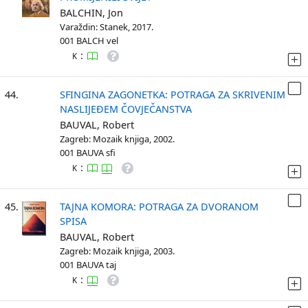
BALCHIN, Jon
Varaždin: Stanek, 2017.
001 BALCH vel
:
K
44.
SFINGINA ZAGONETKA: POTRAGA ZA SKRIVENIM
NASLIJEĐEM ČOVJEČANSTVA
BAUVAL, Robert
Zagreb: Mozaik knjiga, 2002.
001 BAUVA sfi
:
K
45.
TAJNA KOMORA: POTRAGA ZA DVORANOM
SPISA
BAUVAL, Robert
Zagreb: Mozaik knjiga, 2003.
001 BAUVA taj
:
K