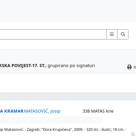
KA POVIJEST-17. ST.
; grupirano po signaturi
i
GA KRAMAR
MATASOVIĆ, Josip
338 MATAS kne
tasović. - Zagreb: "Dora Krupićeva", 2009. - 320 str. : ilustr.; 18 cm. -