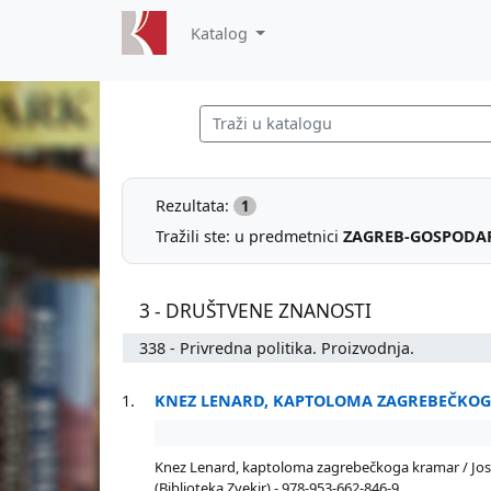
Katalog
Rezultata:
1
Tražili ste: u predmetnici
ZAGREB-GOSPODARS
3 - DRUŠTVENE ZNANOSTI
338 - Privredna politika. Proizvodnja.
1.
KNEZ LENARD, KAPTOLOMA ZAGREBEČKO
Knez Lenard, kaptoloma zagrebečkoga kramar / Josip Ma
(Biblioteka Zvekir) - 978-953-662-846-9