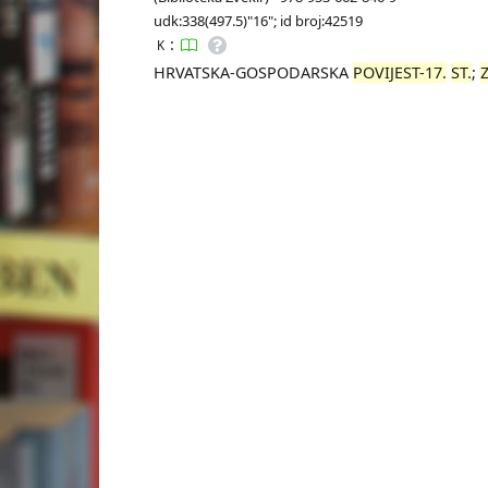
udk:338(497.5)"16"; id broj:42519
:
K
HRVATSKA-GOSPODARSKA
POVIJEST-17.
ST.
;