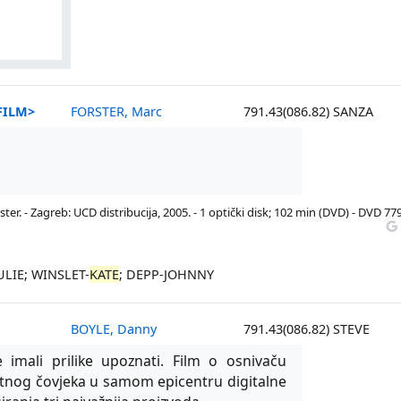
FILM>
FORSTER, Marc
791.43(086.82) SANZA
ster. - Zagreb: UCD distribucija, 2005. - 1 optički disk; 102 min (DVD) - DVD 77
ULIE; WINSLET-
KATE
; DEPP-JOHNNY
BOYLE, Danny
791.43(086.82) STEVE
 imali prilike upoznati. Film o osnivaču
antnog čovjeka u samom epicentru digitalne