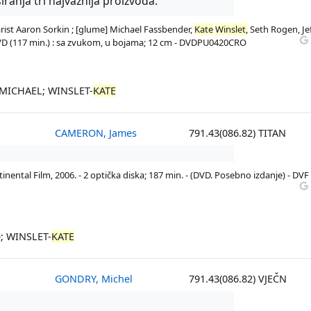
iranja tri najvažnija proizvoda.
narist Aaron Sorkin ; [glume] Michael Fassbender,
Kate
Winslet,
Seth Rogen, Je
deo DVD (117 min.) : sa zvukom, u bojama; 12 cm - DVDPU0420CRO
-MICHAEL; WINSLET-
KATE
CAMERON, James
791.43(086.82) TITAN
inental Film, 2006. - 2 optička diska; 187 min. - (DVD. Posebno izdanje) - DVF
; WINSLET-
KATE
GONDRY, Michel
791.43(086.82) VJEČN