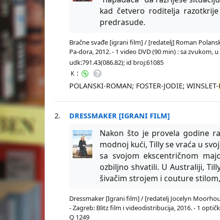
kad četvero roditelja razotkrij
predrasude.
Bračne svađe [igrani film] / [redatelj] Roman Polanski
Pa-dora, 2012. - 1 video DVD (90 min) : sa zvukom, 
udk:791.43(086.82); id broj:61085
:
K
POLANSKI-ROMAN; FOSTER-JODIE; WINSLET-
2.
DRESSMAKER [IGRANI FILM]
Nakon što je provela godine rad
modnoj kući, Tilly se vraća u svo
sa svojom ekscentričnom majom
ozbiljno shvatili. U Australiji, T
šivačim strojem i couture stilo
Dressmaker [Igrani film] / [redatelj Jocelyn Moorh
- Zagreb: Blitz film i videodistribucija, 2016. - 1 opt
Q 1249