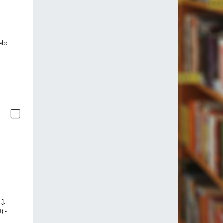
eb:
].
) -