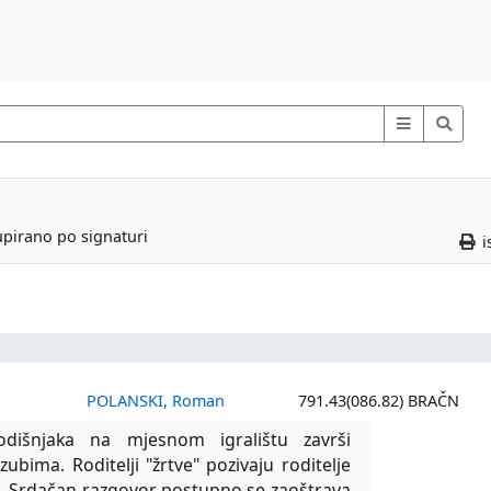
upirano po signaturi
i
POLANSKI, Roman
791.43(086.82) BRAČN
odišnjaka na mjesnom igralištu završi
bima. Roditelji "žrtve" pozivaju roditelje
ju. Srdačan razgovor postupno se zaoštrava