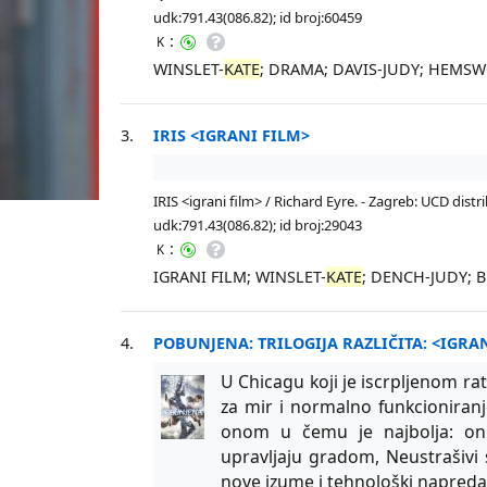
udk:791.43(086.82); id broj:60459
:
K
WINSLET-
KATE
; DRAMA; DAVIS-JUDY; HEMS
3.
IRIS <IGRANI FILM>
IRIS <igrani film> / Richard Eyre. - Zagreb: UCD distri
udk:791.43(086.82); id broj:29043
:
K
IGRANI FILM; WINSLET-
KATE
; DENCH-JUDY; 
4.
POBUNJENA: TRILOGIJA RAZLIČITA: <IGRA
U Chicagu koji je iscrpljenom ra
za mir i normalno funkcioniranje
onom u čemu je najbolja: oni
upravljaju gradom, Neustrašivi
nove izume i tehnološki napreda