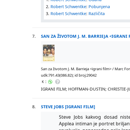
2.
Robert Schwentke
:
Pobunjena
3.
Robert Schwentke
:
Različita
7.
SAN ZA ŽIVOTOM J. M. BARRIEJA <IGRANI 
San za životom J. M. Barrieja <igrani film> / Marc For
udk:791.43(086.82); id broj:29042
:
K
IGRANI FILM; HOFFMAN-DUSTIN; CHRISTIE-J
8.
STEVE JOBS [IGRANI FILM]
Steve Jobs kakvog dosad niste
Applea intiman je portret brilj