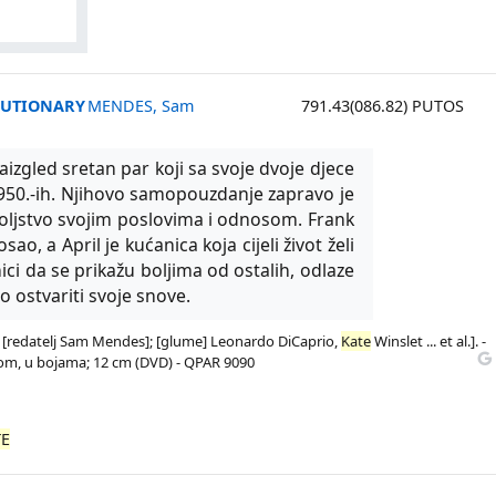
OLUTIONARY
MENDES, Sam
791.43(086.82) PUTOS
aizgled sretan par koji sa svoje dvoje djece
950.-ih. Njihovo samopouzdanje zapravo je
oljstvo svojim poslovima i odnosom. Frank
ao, a April je kućanica koja cijeli život želi
ici da se prikažu boljima od ostalih, odlaze
 ostvariti svoje snove.
 / [redatelj Sam Mendes]; [glume] Leonardo DiCaprio,
Kate
Winslet ... et al.]. -
vukom, u bojama; 12 cm (DVD) - QPAR 9090
TE