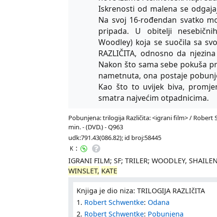
Iskrenosti od malena se odgajaj
Na svoj 16-rođendan svatko mora
pripada. U obitelji nesebični
Woodley) koja se suočila sa svo
RAZLIČITA, od­nosno da njezina
Nakon što sama sebe pokuša prisi
nametnuta, ona postaje pobunje
Kao što to uvi­jek biva, promj
smatra najvećim otpadnicima.
Pobunjena: trilogija Različita: <igrani film> / Robert 
min. - (DVD.) - Q963
udk:791.43(086.82); id broj:58445
:
K
IGRANI FILM; SF; TRILER; WOODLEY, SHAILEN
WINSLET,
KATE
Knjiga je dio niza: TRILOGIJA RAZLIčITA
1.
Robert Schwentke
:
Odana
2.
Robert Schwentke
:
Pobunjena