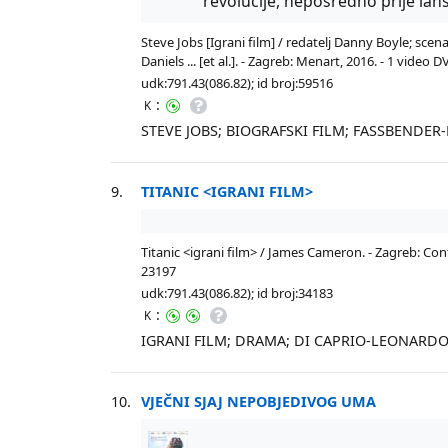
revolucije, neposredno prije lans
Steve Jobs [Igrani film] / redatelj Danny Boyle; sce
Daniels ... [et al.]. - Zagreb: Menart, 2016. - 1 vi
udk:791.43(086.82); id broj:59516
:
K
STEVE JOBS; BIOGRAFSKI FILM; FASSBENDER
9.
TITANIC <IGRANI FILM>
Titanic <igrani film> / James Cameron. - Zagreb: Cont
23197
udk:791.43(086.82); id broj:34183
:
K
IGRANI FILM; DRAMA; DI CAPRIO-LEONARDO
10.
VJEČNI SJAJ NEPOBJEDIVOG UMA