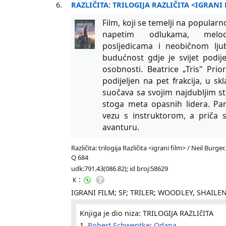
6.
RAZLIČITA: TRILOGIJA RAZLIČITA <IGRANI
Film, koji se temelji na popular
napetim odlukama, melod
posljedicama i neobičnom lj
budućnost gdje je svijet podij
osobnosti. Beatrice „Tris" Prio
podijeljen na pet frakcija, u sk
suočava sa svojim najdubljim str
stoga meta opasnih lidera. Pa
vezu s instruktorom, a priča s
avanturu.
Različita: trilogija Različita <igrani film> / Neil Burger
Q 684
udk:791.43(086.82); id broj:58629
:
K
IGRANI FILM; SF; TRILER; WOODLEY, SHAILEN
Knjiga je dio niza: TRILOGIJA RAZLIčITA
1.
Robert Schwentke
:
Odana