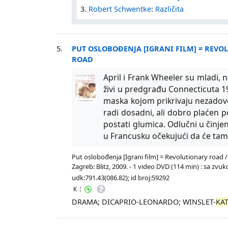
3.
Robert Schwentke
:
Različita
5.
PUT OSLOBOĐENJA [IGRANI FILM] = REV
ROAD
April i Frank Wheeler su mladi, n
živi u predgrađu Connecticuta 1
maska kojom prikrivaju nezadov
radi dosadni, ali dobro plaćen pos
postati glumica. Odlučni u činjen
u Francusku očekujući da će tamo
Put oslobođenja [Igrani film] = Revolutionary road
Zagreb: Blitz, 2009. - 1 video DVD (114 min) : sa z
udk:791.43(086.82); id broj:59292
:
K
DRAMA; DICAPRIO-LEONARDO; WINSLET-
KA