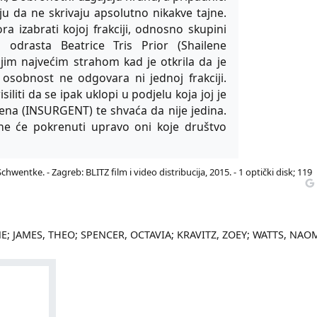
u da ne skrivaju apsolutno nikakve tajne.
 izabrati kojoj frakciji, odnosno skupini
h odrasta Beatrice Tris Prior (Shailene
jim najvećim strahom kad je otkrila da je
 osobnost ne odgovara ni jednoj frakciji.
liti da se ipak uklopi u podjelu koja joj je
na (INSURGENT) te shvaća da nije jedina.
ene će pokrenuti upravo oni koje društvo
Schwentke. - Zagreb: BLITZ film i video distribucija, 2015. - 1 optički disk; 119
E; JAMES, THEO; SPENCER, OCTAVIA; KRAVITZ, ZOEY; WATTS, NAOM