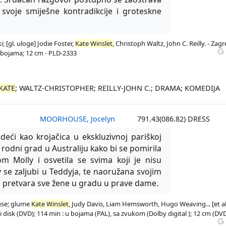
e svoje smiješne kontradikcije i groteskne
; [gl. uloge] Jodie Foster,
Kate
Winslet,
Christoph Waltz, John C. Reilly. - Zagr
u bojama; 12 cm - PLD-2333
KATE
; WALTZ-CHRISTOPHER; REILLY-JOHN C.; DRAMA; KOMEDIJA
MOORHOUSE, Jocelyn
791.43(086.82) DRESS
eći kao krojačica u ekskluzivnoj pariškoj
j rodni grad u Australiju kako bi se pomirila
 Molly i osvetila se svima koji je nisu
illy se zaljubi u Teddyja, te naoružana svojim
m, pretvara sve žene u gradu u prave dame.
ouse; glume
Kate
Winslet,
Judy Davis, Liam Hemsworth, Hugo Weaving... [et al.
ički disk (DVD); 114 min : u bojama (PAL), sa zvukom (Dolby digital ); 12 cm (DVD