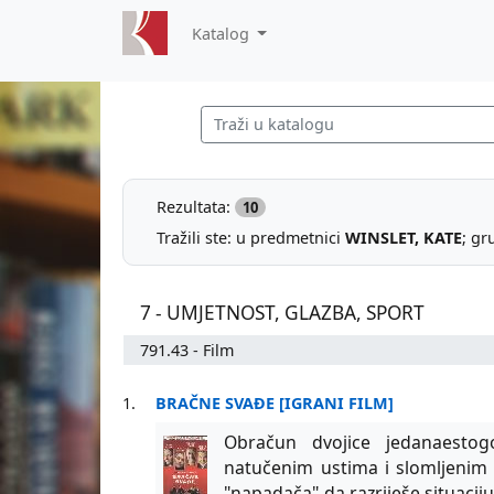
Katalog
Rezultata:
10
Tražili ste: u predmetnici
WINSLET, KATE
; gr
7 - UMJETNOST, GLAZBA, SPORT
791.43 - Film
1.
BRAČNE SVAĐE [IGRANI FILM]
Obračun dvojice jedanaestog
natučenim ustima i slomljenim zu
"napadača" da razriješe situaci