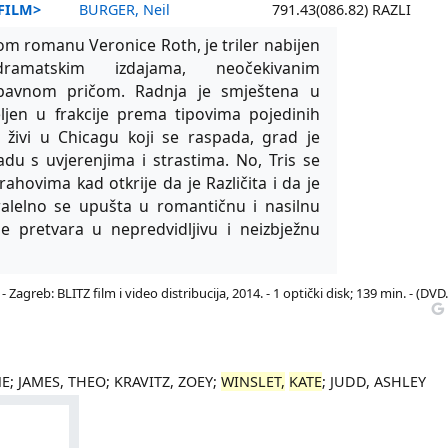
 FILM>
BURGER, Neil
791.43(086.82) RAZLI
nom romanu Veronice Roth, je triler nabijen
ramatskim izdajama, neočekivanim
ubavnom pričom. Radnja je smještena u
eljen u frakcije prema tipovima pojedinih
r živi u Chicagu koji se raspada, grad je
ladu s uvjerenjima i strastima. No, Tris se
ahovima kad otkrije da je Različita i da je
ralelno se upušta u romantičnu i nasilnu
e pretvara u nepredvidljivu i neizbježnu
. - Zagreb: BLITZ film i video distribucija, 2014. - 1 optički disk; 139 min. - (DVD.
E; JAMES, THEO; KRAVITZ, ZOEY;
WINSLET,
KATE
; JUDD, ASHLEY