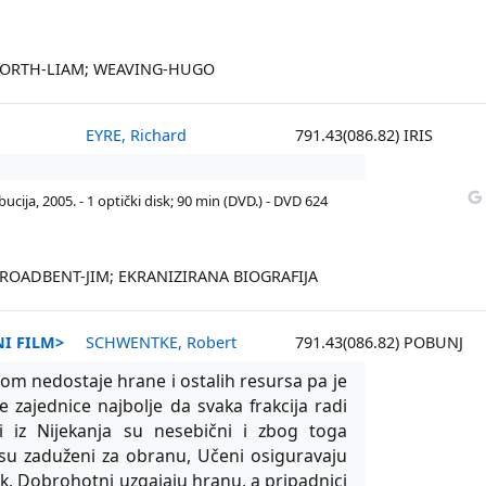
WORTH-LIAM; WEAVING-HUGO
EYRE, Richard
791.43(086.82) IRIS
bucija, 2005. - 1 optički disk; 90 min (DVD.) - DVD 624
BROADBENT-JIM; EKRANIZIRANA BIOGRAFIJA
NI FILM>
SCHWENTKE, Robert
791.43(086.82) POBUNJ
tom nedostaje hrane i ostalih resursa pa je
 zajednice najbolje da svaka frakci­ja radi
 iz Nijekanja su nesebični i zbog toga
 su zaduženi za obranu, Učeni osiguravaju
k, Dobrohotni uzgajaju hranu, a pripadnici