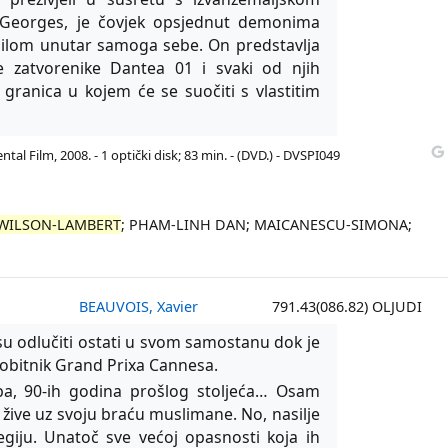
 Georges, je čovjek opsjednut demonima
silom unutar samoga sebe. On predstavlja
ne zatvorenike Dantea 01 i svaki od njih
 granica u kojem će se suočiti s vlastitim
tal Film, 2008. - 1 optički disk; 83 min. - (DVD.) - DVSPI049
WILSON-LAMBERT
; PHAM-LINH DAN; MAICANESCU-SIMONA;
BEAUVOIS, Xavier
791.43(086.82) OLJUDI
i su odlučiti ostati u svom samostanu dok je
Dobitnik Grand Prixa Cannesa.
, 90-ih godina prošlog stoljeća… Osam
ive uz svoju braću muslimane. No, nasilje
egiju. Unatoč sve većoj opasnosti koja ih