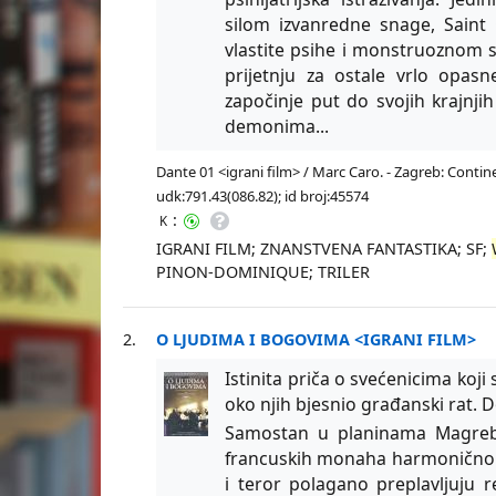
silom izvanredne snage, Saint
vlastite psihe i monstruoznom 
prijetnju za ostale vrlo opas
započinje put do svojih krajnjih
demonima...
Dante 01 <igrani film> / Marc Caro. - Zagreb: Continen
udk:791.43(086.82); id broj:45574
:
K
IGRANI FILM; ZNANSTVENA FANTASTIKA; SF;
PINON-DOMINIQUE; TRILER
2.
O LJUDIMA I BOGOVIMA <IGRANI FILM>
Istinita priča o svećenicima koj
oko njih bjesnio građanski rat. 
Samostan u planinama Magreba
francuskih monaha harmonično ž
i teror polagano preplavljuju r