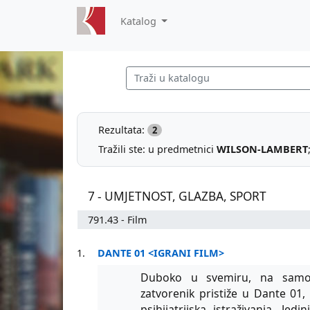
Katalog
Rezultata:
2
Tražili ste: u predmetnici
WILSON-LAMBERT
7 - UMJETNOST, GLAZBA, SPORT
791.43 - Film
1.
DANTE 01 <IGRANI FILM>
Duboko u svemiru, na samom
zatvorenik pristiže u Dante 01, 
psihijatrijska istraživanja. Jed