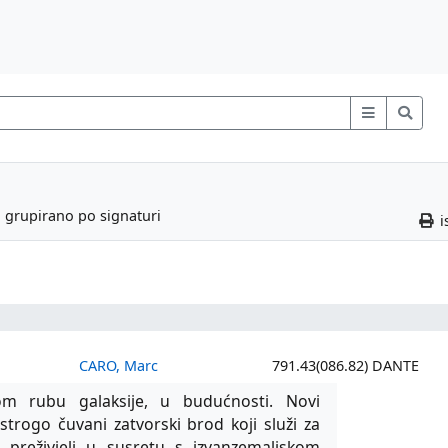
; grupirano po signaturi
i
CARO, Marc
791.43(086.82) DANTE
 rubu galaksije, u budućnosti. Novi
strogo čuvani zatvorski brod koji služi za
ini preživjeli u susretu s izvanzemaljskom