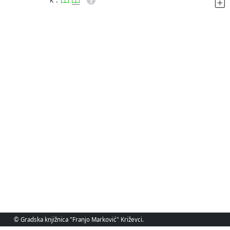
K
© Gradska knjižnica "Franjo Marković" Križevci.