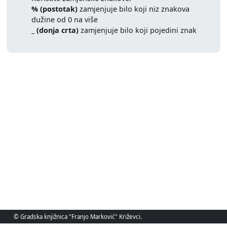
% (postotak)
zamjenjuje bilo koji niz znakova
dužine od 0 na više
_ (donja crta)
zamjenjuje bilo koji pojedini znak
© Gradska knjižnica "Franjo Marković" Križevci.