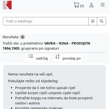
(0)
Rezultata:
0
Tražili ste: u predmetnici
VAVRA - NINA - PROSVJETA
1904,1905
; grupirano po signaturi
sadržaj
poredaj po
Nema rezultata na vaš upit.
Pokušajte nešto od slijedećeg:
Provjerite da li ste točno upisali riječ
Upišite korjen riječi umjesto cijele riječi
Potražite knjigu na internetu da biste provjerili
naslov i autora
Koristite zamjenske znakove: